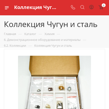
0
Коллекция Чугун и сталь купить по доступной цене в интернет магазине schools.ru
Коллекция Чугун и сталь
—
—
—
Главная
Каталог
Химия
—
6. Демонстрационное оборудование и материалы
—
6.2. Коллекции
Коллекция Чугун и сталь