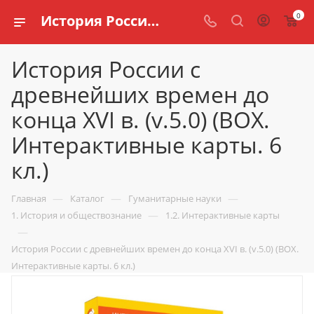
0
История России с древнейших времен до конца XVI в. (v.5.0) (BOX. Интерактивные карты. 6 кл.) купить по доступной цене в интернет магазине schools.ru
История России с
древнейших времен до
конца XVI в. (v.5.0) (BOX.
Интерактивные карты. 6
кл.)
—
—
—
Главная
Каталог
Гуманитарные науки
—
1. История и обществознание
1.2. Интерактивные карты
—
История России с древнейших времен до конца XVI в. (v.5.0) (BOX.
Интерактивные карты. 6 кл.)