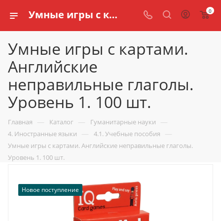
0
Умные игры с картами. Английские неправильные глаголы. Уровень 1. 100 шт. купить по доступной цене в интернет магазине schools.ru
Умные игры с картами.
Английские
неправильные глаголы.
Уровень 1. 100 шт.
—
—
—
Главная
Каталог
Гуманитарные науки
—
—
4. Иностранные языки
4.1. Учебные пособия
Умные игры с картами. Английские неправильные глаголы.
Уровень 1. 100 шт.
Новое поступление