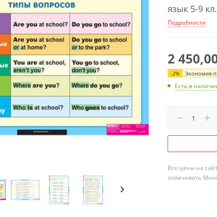
язык 5-9 кл.
Подробности
2 450,0
-
2
%
Экономия пр
Есть в наличи
Все цены на сай
оплачивать Мини