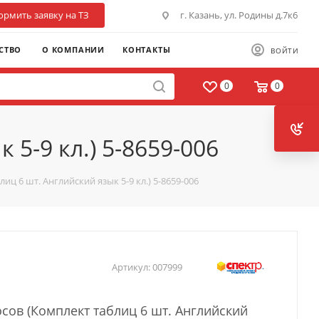
рмить заявку на ТЗ
г. Казань, ул. Родины д.7к6
СТВО
О КОМПАНИИ
КОНТАКТЫ
ВОЙТИ
0
0
5-9 кл.) 5-8659-006
иц 6 шт. Английский язык 5-9 кл.) 5-8659-006
Артикул:
007999
сов (Комплект таблиц 6 шт. Английский