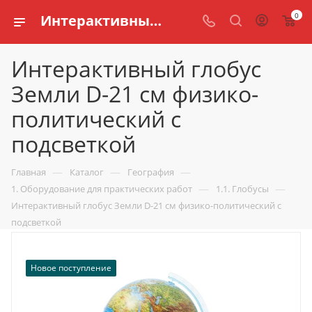
0
Интерактивный глобус Земли D-21 см физико-политический с подсветкой купить по доступной цене в интернет магазине schools.ru
Интерактивный глобус
Земли D-21 см физико-
политический с
подсветкой
—
—
—
Главная
Каталог
География
—
—
1. Оборудование для практических работ
1.1. Глобусы
Интерактивный глобус Земли D-21 см физико-политический с
подсветкой
Новое поступление