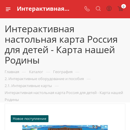
0
Интерактивная настольная карта Россия для детей - Карта нашей Родины купить по доступной цене в интернет магазине schools.ru
Интерактивная
настольная карта Россия
для детей - Карта нашей
Родины
—
—
—
Главная
Каталог
География
—
2. Интерактивные оборудование и пособия
—
2.1. Интерактивные карты
Интерактивная настольная карта Россия для детей - Карта нашей
Родины
Новое поступление