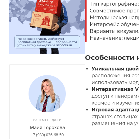
Тип картографичес
Совместимое прог
Методическая напр
Интерфейс обучен
Варианты визуализ
Назначение: лекц
Особенности 
Уникальная двой
расположения соз
использовать мод
Интерактивная V
доступ к панорам
космос и изучени
Игровая адаптац
странах, столица
ВАШ МЕНЕДЖЕР
размещения на уч
Майя Горохова
+7 (930) 036-68-50