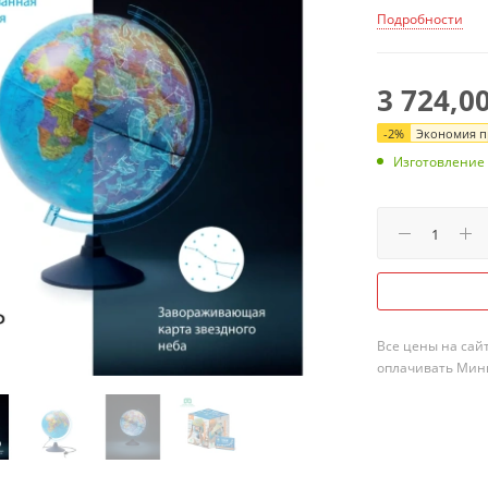
Подробности
3 724,0
-
2
%
Экономия пр
Изготовление
Все цены на сай
оплачивать Мини