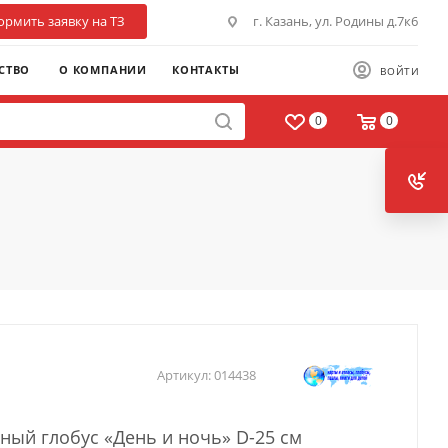
рмить заявку на ТЗ
г. Казань, ул. Родины д.7к6
СТВО
О КОМПАНИИ
КОНТАКТЫ
ВОЙТИ
0
0
Артикул:
014438
ный глобус «День и ночь» D-25 см