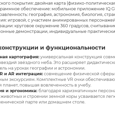
кого покрытия: двойная карта (физико-политическая
раммное обеспечение: мобильное приложение IQ Gl
авленность: география, астрономия, биология, стра
ия: игровой, с участием анимированных персонаже
ации: круговое окружение 360 градусов, считывани
ионные демонстрации, индивидуальные практические
конструкции и функциональности
ная картография:
универсальная конструкция совм
вездий звёздного неба. Это расширяет дидактичес
ель на уроках географии и астрономии.
R и AR интеграция:
совмещение физической сферы 
ным экскурсиям. Комплектные VR очки обеспечивают
я планет, повышая вовлеченность в учебу.
ия и эргономика:
благодаря харизматичным персо
х, животных и строении земной коры усваивается лег
енической парте или домашнем столе.