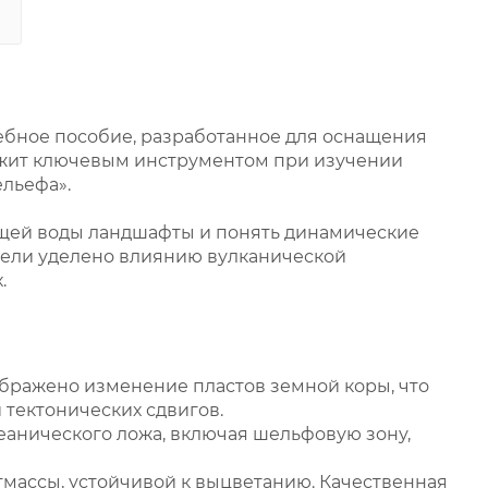
ебное пособие, разработанное для оснащения
ужит ключевым инструментом при изучении
ельефа».
лщей воды ландшафты и понять динамические
ели уделено влиянию вулканической
.
ображено изменение пластов земной коры, что
тектонических сдвигов.
еанического ложа, включая шельфовую зону,
тмассы, устойчивой к выцветанию. Качественная