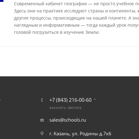
Современный кабинет географии — не просто учебное п
Здесь они на практике исследуют страны и континенты,
другие процессы, происходящие на нашей планете. А зн
наглядным и информативным — тогда каждый урок получ
головой погрузиться в изучение Земли.
+7 (843) 216-00-60
Ь
ЗАКАЗАТЬ ЗВОНОК
sales@schools.ru
г. Казань, ул. Родины д.7к6