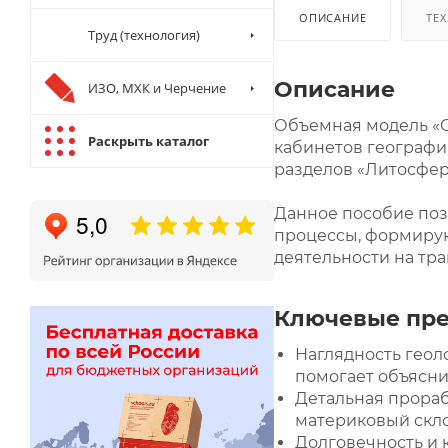
ОПИСАНИЕ
ТЕХ
Труд (технология)
Описание
ИЗО, МХК и Черчение
Объемная модель «С
Раскрыть каталог
кабинетов географи
разделов «Литосфер
Данное пособие поз
процессы, формиру
деятельности на тр
Ключевые пре
Наглядность геол
помогает объясни
Детальная прораб
материковый скло
Долговечность и 