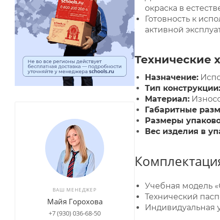
окраска в естест
Готовность к исп
активной эксплуа
Технические 
Назначение:
Испо
Тип конструкции
Материал:
Износо
Габаритные разм
Размеры упаково
Вес изделия в уп
Комплектация
Учебная модель «
ВАШ МЕНЕДЖЕР
Технический пасп
Майя Горохова
Индивидуальная у
+7 (930) 036-68-50