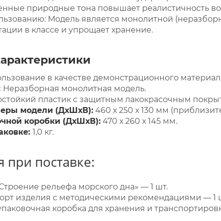
венные природные тона повышает реалистичность во
ользованию: Модель является монолитной (неразборн
тации в классе и упрощает хранение.
характеристики
льзование в качестве демонстрационного материала
:
Неразборная монолитная модель.
стойкий пластик с защитным лакокрасочным покры
еры модели (ДхШхВ):
460 х 250 х 130 мм (приблизит
чной коробки (ДхШхВ):
470 х 260 х 145 мм.
аковке:
1,0 кг.
 при поставке:
Строение рельефа морского дна» — 1 шт.
орт изделия с методическими рекомендациями — 1 
паковочная коробка для хранения и транспортировк