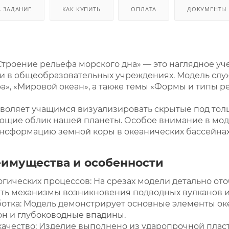
. ЗАДАНИЕ
КАК КУПИТЬ
ОПЛАТА
ДОКУМЕНТЫ
троение рельефа морского дна» — это наглядное уч
и в общеобразовательных учреждениях. Модель сл
а», «Мировой океан», а также темы «Формы и типы р
воляет учащимся визуализировать скрытые под то
ющие облик нашей планеты. Особое внимание в мод
ансформацию земной коры в океанических бассейнах
имущества и особенности
огических процессов: На срезах модели детально от
ть механизмы возникновения подводных вулканов и 
отка: Модель демонстрирует основные элементы ок
н и глубоководные впадины.
качество: Изделие выполнено из ударопрочной плас