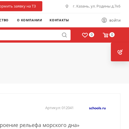
рмить заявку на ТЗ
г. Казань, ул. Родины д.7к6
СТВО
О КОМПАНИИ
КОНТАКТЫ
ВОЙТИ
0
0
Артикул:
012041
роение рельефа морского дна»