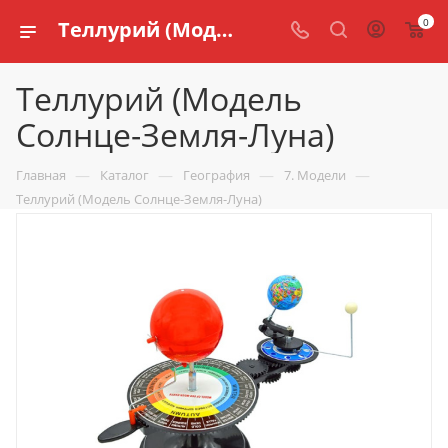
0
Теллурий (Модель Солнце-Земля-Луна) купить по доступной цене в интернет магазине schools.ru
Теллурий (Модель
Солнце-Земля-Луна)
—
—
—
—
Главная
Каталог
География
7. Модели
Теллурий (Модель Солнце-Земля-Луна)