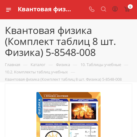
0
Квантовая физика (Комплект таблиц 8 шт. Физика) 5-8548-008 купить для кабинета физики по доступной цене в интернет магазине schools.ru
Квантовая физика
(Комплект таблиц 8 шт.
Физика) 5-8548-008
—
—
—
—
Главная
Каталог
Физика
10. Таблицы учебные
—
10.2. Комплекты таблиц учебных
Квантовая физика (Комплект таблиц 8 шт. Физика) 5-8548-008