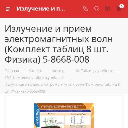
0
Излучение и прием электромагнитных волн (Комплект таблиц 8 шт. Физика) 5-8668-008 купить для кабинета физики по доступной цене в интернет магазине schools.ru
Излучение и прием
электромагнитных волн
(Комплект таблиц 8 шт.
Физика) 5-8668-008
—
—
—
—
Главная
Каталог
Физика
10. Таблицы учебные
—
10.2. Комплекты таблиц учебных
Излучение и прием электромагнитных волн (Комплект таблиц 8
шт. Физика) 5-8668-008