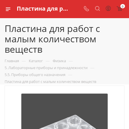
0
Пластина для работ с малым количеством веществ купить для кабинета физики по доступной цене в интернет магазине schools.ru
Пластина для работ с
малым количеством
веществ
—
—
—
Главная
Каталог
Физика
—
5. Лабораторные приборы и принадлежности
—
5.5. Приборы общего назначения
Пластина для работ с малым количеством веществ