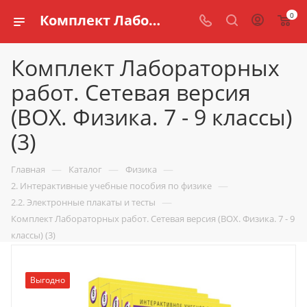
0
Комплект Лабораторных работ. Сетевая версия (BOX. Физика. 7 - 9 классы) (3) купить для кабинета физики по доступной цене в интернет магазине schools.ru
Комплект Лабораторных
работ. Сетевая версия
(BOX. Физика. 7 - 9 классы)
(3)
—
—
—
Главная
Каталог
Физика
—
2. Интерактивные учебные пособия по физике
—
2.2. Электронные плакаты и тесты
Комплект Лабораторных работ. Сетевая версия (BOX. Физика. 7 - 9
классы) (3)
Выгодно