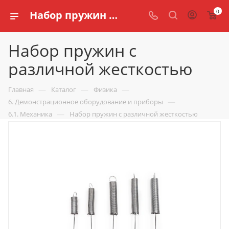
0
Набор пружин с различной жесткостью купить для кабинета физики | Цена в интернет магазине schools.ru
Набор пружин с
различной жесткостью
—
—
—
Главная
Каталог
Физика
—
6. Демонстрационное оборудование и приборы
—
6.1. Механика
Набор пружин с различной жесткостью