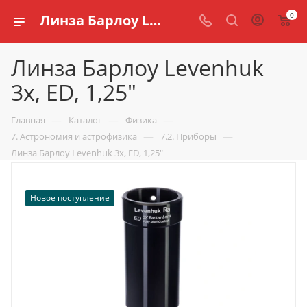
0
Линза Барлоу Levenhuk 3x, ED, 1,25" купить для кабинета физики по доступной цене в интернет магазине schools.ru
Линза Барлоу Levenhuk
3x, ED, 1,25"
—
—
—
Главная
Каталог
Физика
—
—
7. Астрономия и астрофизика
7.2. Приборы
Линза Барлоу Levenhuk 3x, ED, 1,25"
Новое поступление