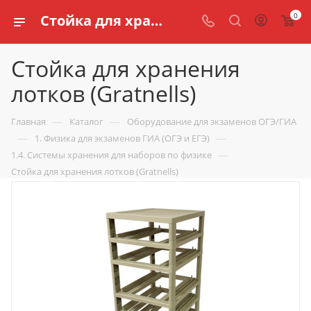
0
Стойка для хранения лотков (Gratnells) купить для кабинета физики по доступной цене в интернет магазине schools.ru
Стойка для хранения
лотков (Gratnells)
—
—
Главная
Каталог
Оборудование для экзаменов ОГЭ/ГИА
—
—
1. Физика для экзаменов ГИА (ОГЭ и ЕГЭ)
—
1.4. Системы хранения для наборов по физике
Стойка для хранения лотков (Gratnells)