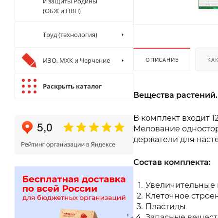
и защиты Родины
(ОБЖ и НВП)
Труд (технология)
ИЗО, МХК и Черчение
ОПИСАНИЕ
КА
Раскрыть каталог
Вещества растений. 
В комплект входит 1
Мелование одностор
держатели для наст
Состав комплекта:
Увеличительные
Клеточное строе
Пластиды
Запасные вещест