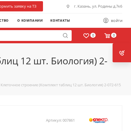
рмить заявку на ТЗ
г. Казань, ул. Родины д.7к6
СТВО
О КОМПАНИИ
КОНТАКТЫ
ВОЙТИ
0
0
лиц 12 шт. Биология) 2-
 Клеточное строение (Комплект таблиц 12 шт. Биология) 2-072-615
Артикул:
007861