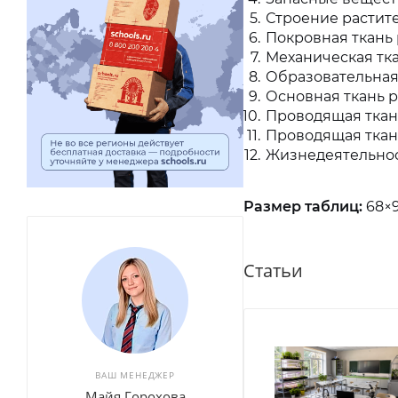
Строение растит
Покровная ткань
Механическая тк
Образовательная
Основная ткань 
Проводящая ткан
Проводящая ткан
Жизнедеятельнос
Размер таблиц:
68×9
Статьи
ВАШ МЕНЕДЖЕР
Майя Горохова