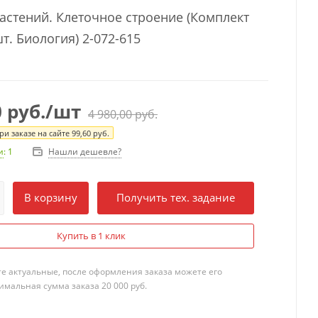
астений. Клеточное строение (Комплект
т. Биология) 2-072-615
0
руб.
/шт
4 980,00
руб.
и заказе на сайте
99,60
руб.
Нашли дешевле?
и
: 1
В корзину
Получить тех. задание
Купить в 1 клик
те актуальные, после оформления заказа можете его
мальная сумма заказа 20 000 руб.