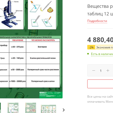
Вещества р
таблиц 12 ш
Подробности
4 880,4
-
2
%
Экономия пр
Есть в наличи
Все цены на сай
оплачивать Мини