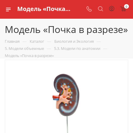
0
Модель «Почка в разрезе» купить по доступной цене в интернет магазине schools.ru
Модель «Почка в разрезе»
—
—
—
Главная
Каталог
Биология и Экология
—
—
5. Модели объемные
5.3. Модели по анатомии
Модель «Почка в разрезе»