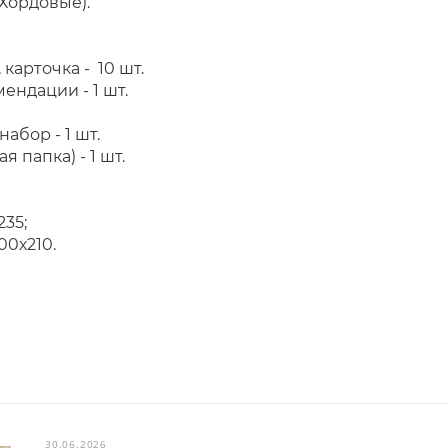
 Хордовые).
карточка - 10 шт.
ндации - 1 шт.
абор - 1 шт.
я папка) - 1 шт.
235;
00х210.
30.06.2026