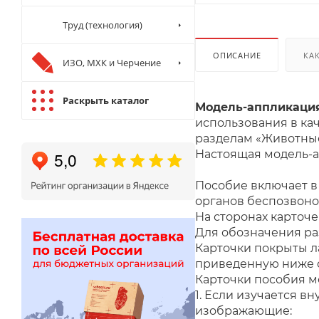
Труд (технология)
ОПИСАНИЕ
КА
ИЗО, МХК и Черчение
Раскрыть каталог
Модель-аппликация
использования в ка
разделам
«Животные
Настоящая модель-
Пособие включает в
органов беспозвон
На сторонах карточ
Для обозначения ра
Карточки покрыты 
приведенную ниже с
Карточки пособия м
1. Если изучается в
изображающие: