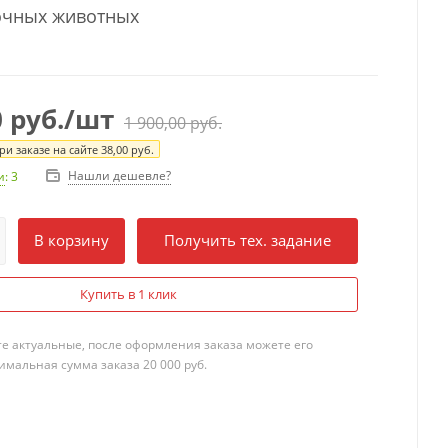
очных животных
0
руб.
/шт
1 900,00
руб.
и заказе на сайте
38,00
руб.
Нашли дешевле?
и
: 3
В корзину
Получить тех. задание
Купить в 1 клик
те актуальные, после оформления заказа можете его
мальная сумма заказа 20 000 руб.