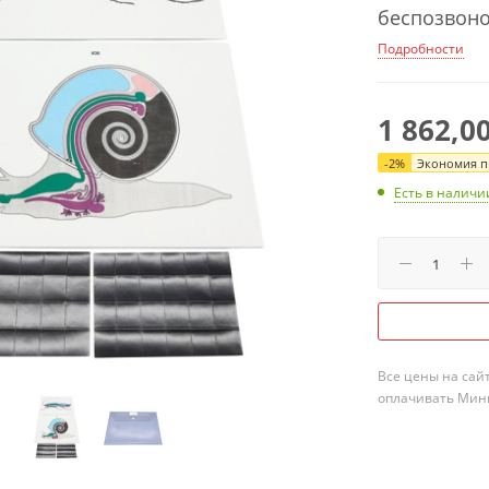
беспозвон
Подробности
1 862,0
-
2
%
Экономия пр
Есть в наличи
Все цены на сай
оплачивать Мини