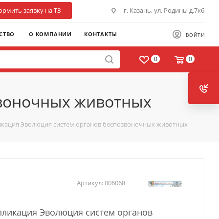
рмить заявку на ТЗ
г. Казань, ул. Родины д.7к6
СТВО
О КОМПАНИИ
КОНТАКТЫ
ВОЙТИ
0
0
звоночных животных
кация Эволюция систем органов беспозвоночных животных
Артикул:
006068
ликация Эволюция систем органов