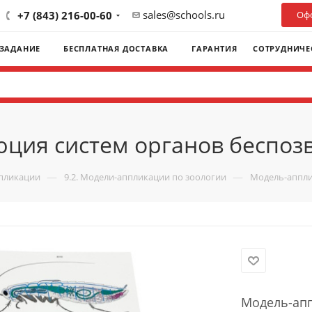
sales@schools.ru
+7 (843) 216-00-60
Офо
 ЗАДАНИЕ
БЕСПЛАТНАЯ ДОСТАВКА
ГАРАНТИЯ
СОТРУДНИЧЕ
ция систем органов беспо
—
—
ппликации
9.2. Модели-аппликации по зоологии
Модель-аппли
Модель-апп