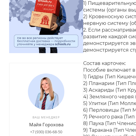
1) Пищеварительную
системы
(органы вы
2) Кровеносную сис
нервную систему (о
2. Если рассматрив
развитие каждой
си
демонстрируется эв
демонстрируется ст
Состав карточек:
Пособие включает в
1) Гидры (Тип Кише
2) Планарии (Тип Пл
3) Аскариды (Тип Кр
4) Земляного червя 
5) Улитки (Тип Молл
6) Перловицы (Тип 
7) Речного рака (Ти
ВАШ МЕНЕДЖЕР
8) Паука (Тип Члени
Майя Горохова
9) Таракана (Тип Чл
+7 (930) 036-68-50