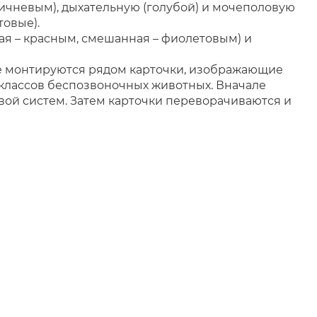
чневым), дыхательную (голубой) и мочеполовую
товые).
ая – красным, смешанная – фиолетовым)
и
ске монтируются рядом карточки, изображающие
 классов беспозвоночных животных.
Вначале
вой систем.
Затем карточки переворачиваются и