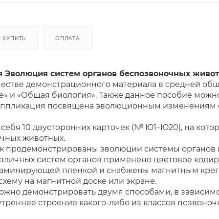
К КУПИТЬ
ОПЛАТА
 Эволюция систем органов беспозвоночных живо
честве
демонстрационного материала в средней общ
» и «Общая биология». Также данное пособие можно 
аппликация посвящена эволюционным изменениям с
 себя 10 двусторонних карточек (№ Ю1–Ю20), на кот
очных животных.
ек продемонстрированы эволюции системы органов 
зличных систем органов применено цветовое кодир
ламинирующей пленкой и снабжены магнитным кре
хему на магнитной доске или экране.
ожно демонстрировать двумя способами, в зависимо
нутреннее строение какого-либо из классов позвоноч