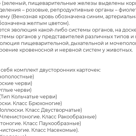
 (зеленый, пищеварительные железы выделены кори
деления – розовые, репродуктивные органы – фиоле
тему (Венозная кровь обозначена синим, артериальн
бозначена желтым цветом).
ается эволюция какой-либо системы органов, на до
стемы органов у представителей различных типов и
олюция пищеварительной, дыхательной и мочеполо
роение кровеносной и нервной систем у животных.
 себя комплект двусторонних карточек:
чнополостные)
оские черви)
углые черви)
(Тип Кольчатые черви)
юски. Класс Брюхоногие)
Моллюски. Класс Двустворчатые)
п Членистоногие. Класс Ракообразные)
стоногие. Класс Паукообразные)
енистоногие. Класс Насекомые).