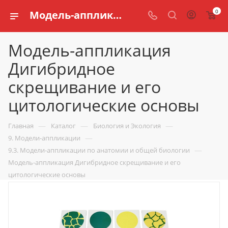
0
Модель-аппликация Дигибридное скрещивание и его цитологические основы купить по доступной цене в интернет магазине schools.ru
Модель-аппликация
Дигибридное
скрещивание и его
цитологические основы
—
—
—
Главная
Каталог
Биология и Экология
—
9. Модели-аппликации
—
9.3. Модели-аппликации по анатомии и общей биологии
Модель-аппликация Дигибридное скрещивание и его
цитологические основы