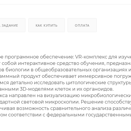
. ЗАДАНИЕ
КАК КУПИТЬ
ОПЛАТА
 программное обеспечение: VR-комплекс для изуч
т собой интерактивное средство обучения, предназ
в биологии в общеобразовательных организациях 
аммный продукт обеспечивает иммерсивное погруж
ся детально исследовать цитологические структур
нными 3D-моделями клеток и их органоидов.
са направлен на визуализацию микробиологических
дартной световой микроскопии. Решение способст
ечивая возможность сравнительного анализа различн
гом соответствии с федеральными государственным