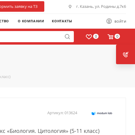
рмить заявку на ТЗ
г. Казань, ул. Родины д.7к6
СТВО
О КОМПАНИИ
КОНТАКТЫ
ВОЙТИ
0
0
класс)
Артикул:
013624
кс «Биология. Цитология» (5-11 класс)