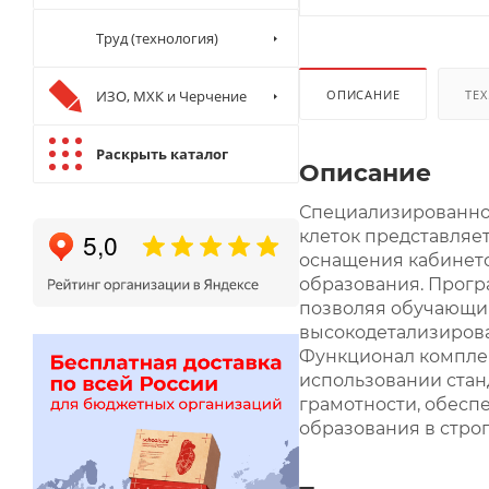
Труд (технология)
ИЗО, МХК и Черчение
ОПИСАНИЕ
ТЕХ
Раскрыть каталог
Описание
Специализированное
клеток представляе
оснащения кабинето
образования. Прогр
позволяя обучающим
высокодетализирова
Функционал комплек
использовании стан
грамотности, обесп
образования в стро