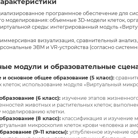
характеристики
циализированное программное обеспечение для сист
о моделирования: объемные 3D-модели клеток, орга
иртуальной среды: интегрированный модуль «Вирту
 иммерсивная визуализация, сравнительный анализ,
рсональные ЭВМ и VR-устройства (согласно систем
ые модули и образовательные сцен
и основное общее образование (5 класс):
сравните
 клеток; использование модуля «Виртуальный микр
образование (6 класс):
изучение этапов жизненного
енностей животных и растительных клеток; выполн
 моделированию клетки.
бразование (8 класс):
классификация и изучение м
ртуальная микроскопия клеток крови человека и ам
разование (9–11 классы):
углубленное изучение ор