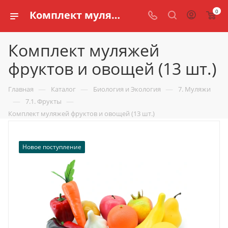
0
Комплект муляжей фруктов и овощей (13 шт.) купить по доступной цене в интернет магазине schools.ru
Комплект муляжей
фруктов и овощей (13 шт.)
—
—
—
Главная
Каталог
Биология и Экология
7. Муляжи
—
—
7.1. Фрукты
Комплект муляжей фруктов и овощей (13 шт.)
Новое поступление