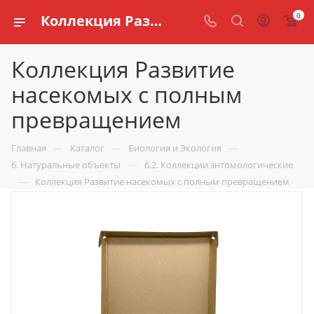
0
Коллекция Развитие насекомых с полным превращением купить по доступной цене в интернет магазине schools.ru
Коллекция Развитие
насекомых с полным
превращением
—
—
—
Главная
Каталог
Биология и Экология
—
6. Натуральные объекты
6.2. Коллекции энтомологические
—
Коллекция Развитие насекомых с полным превращением