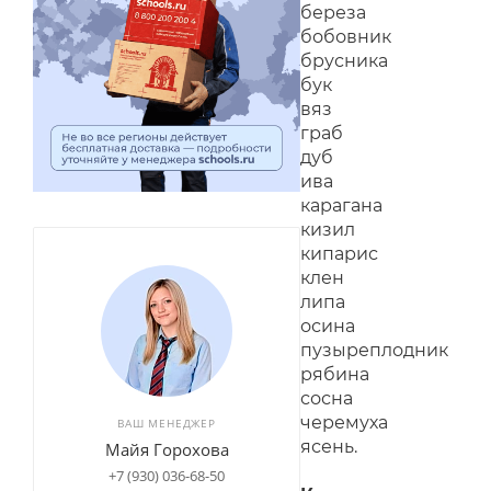
береза
бобовник
брусника
бук
вяз
граб
дуб
ива
карагана
кизил
кипарис
клен
липа
осина
пузыреплодник
рябина
сосна
черемуха
ВАШ МЕНЕДЖЕР
ясень.
Майя Горохова
+7 (930) 036-68-50