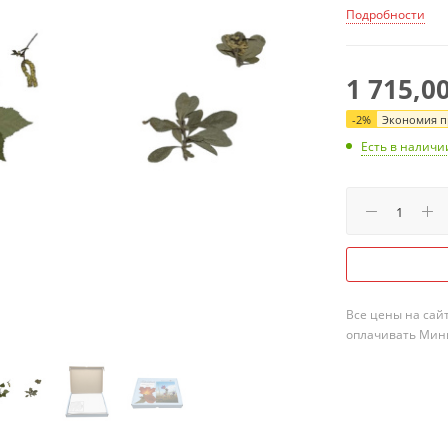
Подробности
1 715,0
-
2
%
Экономия пр
Есть в наличи
Все цены на сай
оплачивать Мини