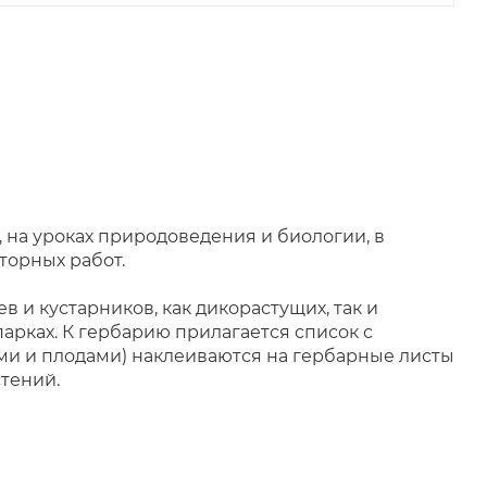
на уроках природоведения и биологии, в
торных работ.
 и кустарников, как дикорастущих, так и
парках. К гербарию прилагается список с
ми и плодами) наклеиваются на гербарные листы
стений.