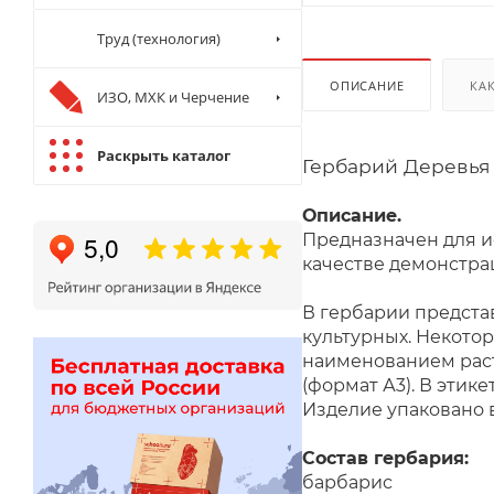
Труд (технология)
ОПИСАНИЕ
КА
ИЗО, МХК и Черчение
Раскрыть каталог
Гербарий Деревья 
Описание.
Предназначен для и
качестве демонстра
В гербарии представ
культурных. Некотор
наименованием раст
(формат А3). В этик
Изделие упаковано 
Состав гербария:
барбарис