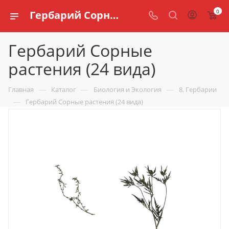
0
Гербарий Сорные растения (24 вида) купить по доступной цене в интернет магазине schools.ru
Гербарий Сорные
растения (24 вида)
—
—
—
Главная
Каталог
Биология и Экология
8. Гербарии
—
Гербарий Сорные растения (24 вида)