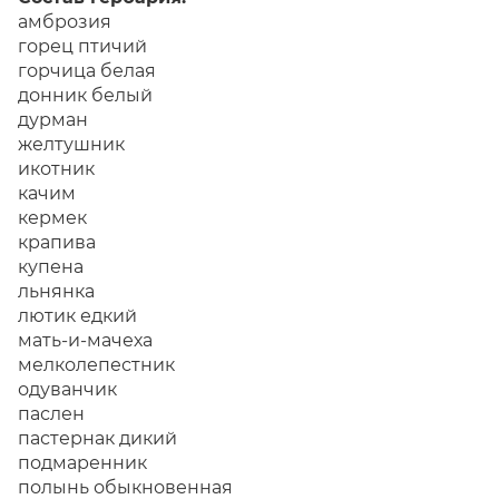
амброзия
горец птичий
горчица белая
донник белый
дурман
желтушник
икотник
качим
кермек
крапива
купена
льнянка
лютик едкий
мать-и-мачеха
мелколепестник
одуванчик
паслен
пастернак дикий
подмаренник
полынь обыкновенная