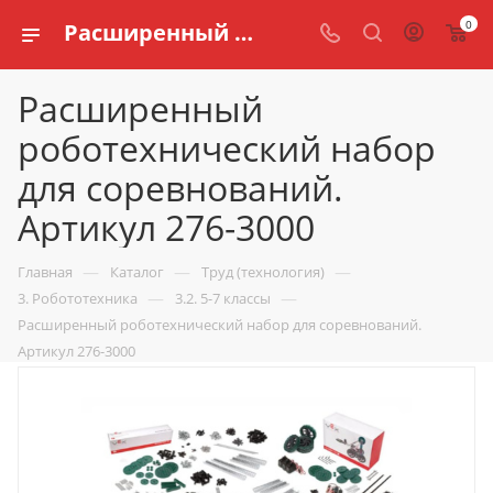
0
Расширенный роботехнический набор для соревнований. Артикул 276-3000 купить по доступной цене в интернет магазине schools.ru
Расширенный
роботехнический набор
для соревнований.
Артикул 276-3000
—
—
—
Главная
Каталог
Труд (технология)
—
—
3. Робототехника
3.2. 5-7 классы
Расширенный роботехнический набор для соревнований.
Артикул 276-3000