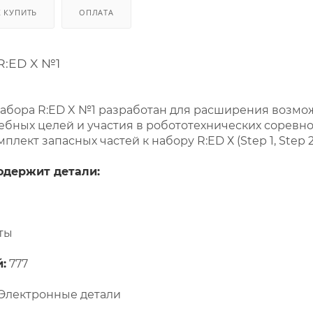
К КУПИТЬ
ОПЛАТА
R:ED X №1
набора R:ED X №1 разработан для расширения возмо
чебных целей и участия в робототехнических соревн
плект запасных частей к набору R:ED Х (Step 1, Step 2
одержит детали:
ты
:
777
 Электронные детали