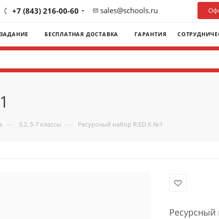
sales@schools.ru
+7 (843) 216-00-60
Офо
 ЗАДАНИЕ
БЕСПЛАТНАЯ ДОСТАВКА
ГАРАНТИЯ
СОТРУДНИЧЕ
1
—
—
а
3.2. 5-7 классы
Ресурсный набор R:ED X №1
Ресурсный 