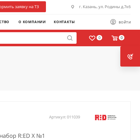
рмить заявку на ТЗ
г. Казань, ул. Родины д.7к6
СТВО
О КОМПАНИИ
КОНТАКТЫ
ВОЙТИ
0
0
Артикул:
011039
набор R:ED X №1