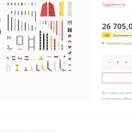
Подробности
26 705,
-
2
%
Экономия пр
Комплектация
Все цены на сай
оплачивать Мини