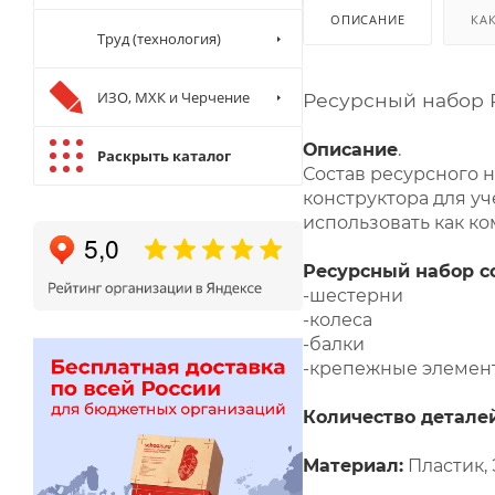
ОПИСАНИЕ
КА
Труд (технология)
ИЗО, МХК и Черчение
Ресурсный набор 
Описание
.
Раскрыть каталог
Состав ресурсного 
конструктора для у
использовать как ком
Ресурсный набор с
-шестерни
-колеса
-балки
-крепежные элемен
Количество деталей
Материал
:
Пластик,