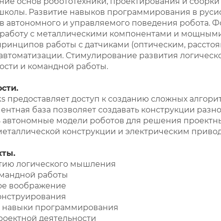
ние основ робототехники, проектирования и сборк
школы. Развитие навыков программирования в руси
в автономного и управляемого поведения робота.
работу с металлическими компонентами и мощными
принципов работы с датчиками (оптическим, рассто
 автоматизации. Стимулирование развития логическ
ости и командной работы.
сти.
ks предоставляет доступ к созданию сложных алгор
ентная база позволяет создавать конструкции разн
ь автономные модели роботов для решения проектн
 металлической конструкции и электрическим прив
кты.
итию логического мышления
омандной работы
ое воображение
онструирования
 навыки программирования
роектной деятельности