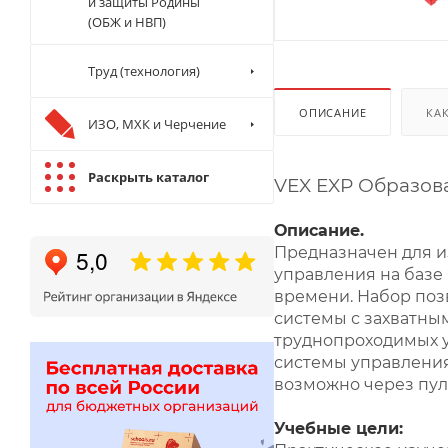
и защиты Родины
(ОБЖ и НВП)
Труд (технология)
ОПИСАНИЕ
КА
ИЗО, МХК и Черчение
Раскрыть каталог
VEX EXP Образова
Описание.
Предназначен для и
управления на базе
времени. Набор поз
системы с захватны
труднопроходимых у
системы управления
возможно через пул
Учебные цели
: