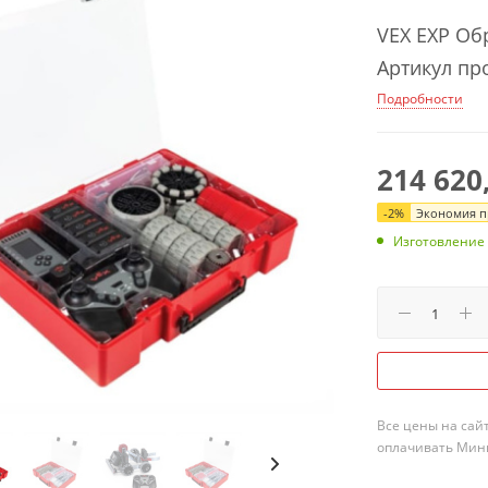
VEX EXP Об
Артикул пр
Подробности
214 620
-
2
%
Экономия пр
Изготовление 
Все цены на сай
оплачивать Мини