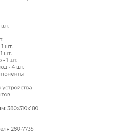
 шт.
т.
1 шт.
1 шт.
- 1 шт.
д - 4 шт.
мпоненты
о устройства
нтов
м: 380х310х180
еля 280-7735