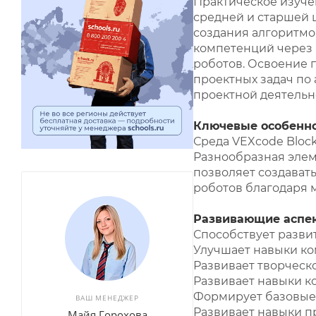
Практическое изуче
средней и старшей 
создания алгоритмо
компетенций через 
роботов. Освоение 
проектных задач по
проектной деятельн
Ключевые особенно
Среда VEXcode Bloc
Разнообразная элем
позволяет создават
роботов благодаря
Развивающие аспе
Способствует разв
Улучшает навыки к
Развивает творческ
Развивает навыки к
Формирует базовые
ВАШ МЕНЕДЖЕР
Развивает навыки п
Майя Горохова