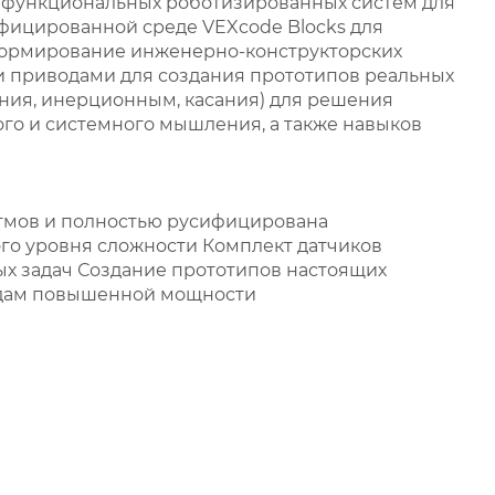
и функциональных роботизированных систем для
фицированной среде VEXcode Blocks для
 Формирование инженерно-конструкторских
 приводами для создания прототипов реальных
яния, инерционным, касания) для решения
ого и системного мышления, а также навыков
итмов и полностью русифицирована
ого уровня сложности Комплект датчиков
ых задач Создание прототипов настоящих
одам повышенной мощности