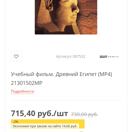
Артикул:
007532
Учебный фильм. Древний Египет (МР4)
21301502МР
Подробности
715,40
руб.
/шт
730,00
руб.
-
2
%
Экономия при заказе на сайте
14,60
руб.