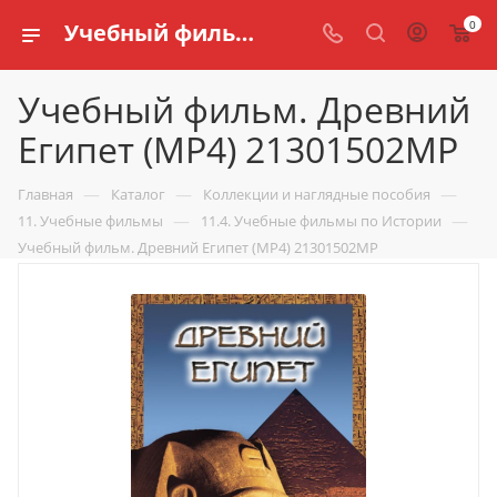
0
Учебный фильм. Древний Египет (МР4) 21301502МР купить по доступной цене в интернет магазине schools.ru
Учебный фильм. Древний
Египет (МР4) 21301502МР
—
—
—
Главная
Каталог
Коллекции и наглядные пособия
—
—
11. Учебные фильмы
11.4. Учебные фильмы по Истории
Учебный фильм. Древний Египет (МР4) 21301502МР