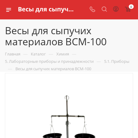
0
Весы для сыпучих материалов ВСМ-100 купить по доступной цене в интернет магазине schools.ru
Весы для сыпучих
материалов ВСМ-100
—
—
—
Главная
Каталог
Химия
—
5. Лабораторные приборы и принадлежности
5.1. Приборы
—
Весы для сыпучих материалов ВСМ-100