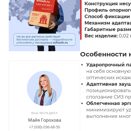
Конструкция несу
Профиль опорного
Способ фиксации 
Механизм адапта
Габаритные разм
Вес изделия:
0,02 к
Особенности 
Ударопрочный п
на себя основную
оптических искаж
Адаптивная зау
позиционировать 
сползание СИЗ пр
Облегченная эрг
минимизируют уде
ВАШ МЕНЕДЖЕР
выполнения мног
Майя Горохова
+7 (930) 036-68-50