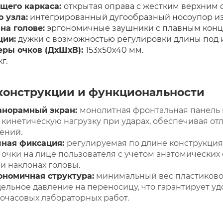
щего каркаса:
открытая оправа с жестким верхним 
 узла:
интегрированный дугообразный носоупор из 
на голове:
эргономичные заушники с плавным конц
ции:
дужки с возможностью регулировки длины под 
еры очков (ДхШхВ):
153x50x40 мм.
г.
конструкции и функциональности
анорамный экран:
монолитная фронтальная панель
 кинетическую нагрузку при ударах, обеспечивая о
ений.
шная фиксация:
регулируемая по длине конструкция
очки на лице пользователя с учетом анатомических
и наклонах головы.
ономичная структура:
минимальный вес пластиковог
льное давление на переносицу, что гарантирует уд
очасовых лабораторных работ.