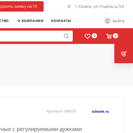
рмить заявку на ТЗ
г. Казань, ул. Родины д.7к6
СТВО
О КОМПАНИИ
КОНТАКТЫ
ВОЙТИ
0
0
Артикул:
004570
тные с регулируемыми дужками