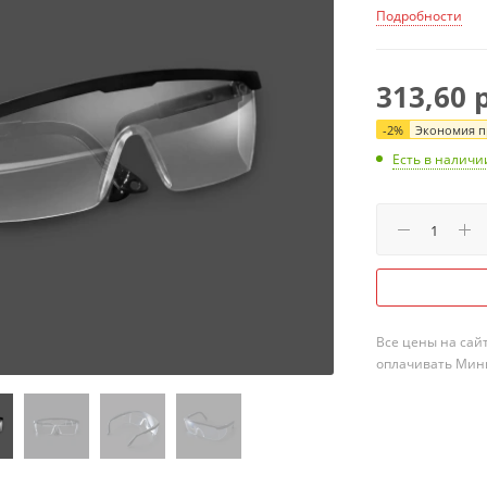
Подробности
313,60
р
-
2
%
Экономия пр
Есть в наличи
Все цены на сай
оплачивать Мини