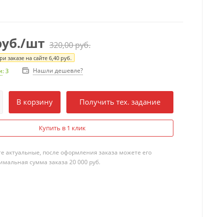
уб.
/шт
320,00
руб.
и заказе на сайте
6,40
руб.
Нашли дешевле?
и
: 3
В корзину
Получить тех. задание
Купить в 1 клик
те актуальные, после оформления заказа можете его
мальная сумма заказа 20 000 руб.