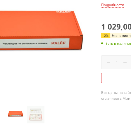
Подробности
1 029,0
-
2
%
Экономия пр
Есть в наличи
Все цены на сай
оплачивать Мини