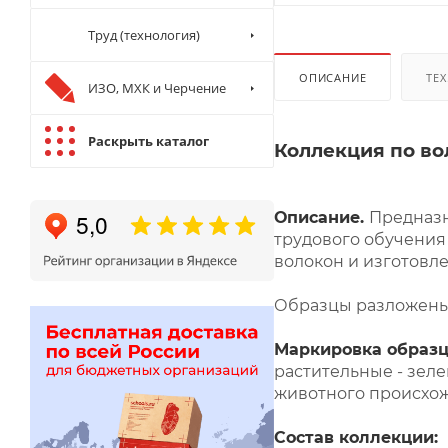
Труд (технология)
ОПИСАНИЕ
ТЕХ
ИЗО, МХК и Черчение
Раскрыть каталог
Коллекция по во
Описание.
Предназн
трудового обучения
волокон и изготовле
Образцы разложены в
Маркировка образцо
растительные - зеле
животного происхож
Состав коллекции: