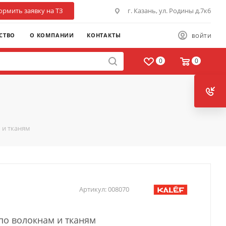
рмить заявку на ТЗ
г. Казань, ул. Родины д.7к6
СТВО
О КОМПАНИИ
КОНТАКТЫ
ВОЙТИ
0
0
 и тканям
Артикул:
008070
по волокнам и тканям