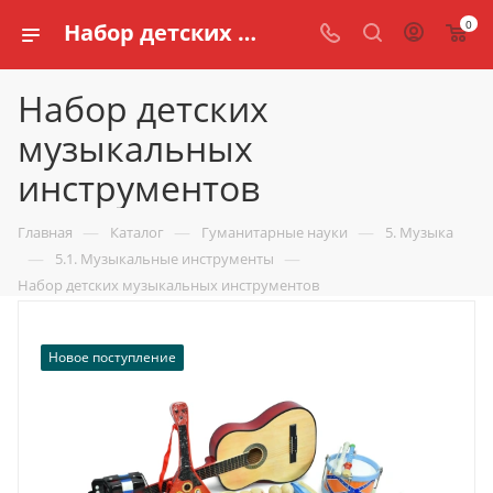
0
Набор детских музыкальных инструментов купить по доступной цене в интернет магазине schools.ru
Набор детских
музыкальных
инструментов
—
—
—
Главная
Каталог
Гуманитарные науки
5. Музыка
—
—
5.1. Музыкальные инструменты
Набор детских музыкальных инструментов
Новое поступление