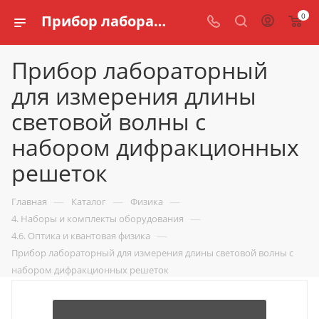
0
Прибор лабораторный для измерения длины световой волны с набором дифракционных решеток купить для кабинета физики по доступной цене в интернет магазине schools.ru
Прибор лабораторный
для измерения длины
световой волны с
набором дифракционных
решеток
—
—
—
Главная
Каталог
Физика
—
4. Наборы и комплекты оборудования
—
4.6. Оптика и квантовая физика
Прибор лабораторный для измерения длины световой волны с
набором дифракционных решеток