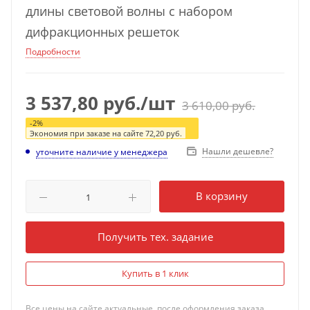
длины световой волны с набором
дифракционных решеток
Подробности
3 537,80
руб.
/шт
3 610,00
руб.
-
2
%
Экономия при заказе на сайте
72,20
руб.
Нашли дешевле?
уточните наличие у менеджера
В корзину
Получить тех. задание
Купить в 1 клик
Все цены на сайте актуальные, после оформления заказа