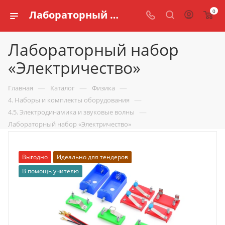
0
Лабораторный набор «Электричество» купить для кабинета физики по доступной цене в интернет магазине schools.ru
Лабораторный набор
«Электричество»
—
—
—
Главная
Каталог
Физика
—
4. Наборы и комплекты оборудования
—
4.5. Электродинамика и звуковые волны
Лабораторный набор «Электричество»
Выгодно
Идеально для тендеров
В помощь учителю