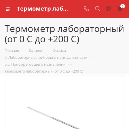
0
Термометр лабораторный (от 0 С до +200 С) купить для кабинета физики по доступной цене в интернет магазине schools.ru
Термометр лабораторный
(от 0 С до +200 С)
—
—
—
Главная
Каталог
Физика
—
5. Лабораторные приборы и принадлежности
—
5.5. Приборы общего назначения
Термометр лабораторный (от 0 С до +200 С)