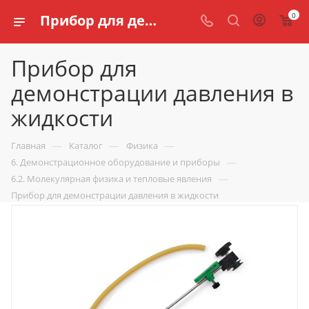
0
Прибор для демонстрации давления в жидкости купить для кабинета физики | Цена в интернет магазине schools.ru
Прибор для
демонстрации давления в
жидкости
—
—
—
Главная
Каталог
Физика
—
6. Демонстрационное оборудование и приборы
—
6.2. Молекулярная физика и тепловые явления
Прибор для демонстрации давления в жидкости