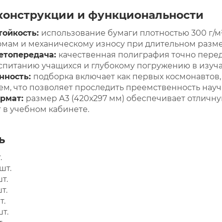
конструкции и функциональности
тойкость:
использование бумаги плотностью 300 г/м²
мам и механическому износу при длительном разме
етопередача:
качественная полиграфия точно перед
спитанию учащихся и глубокому погружению в изуч
нность:
подборка включает как первых космонавтов, 
ем, что позволяет проследить преемственность нау
рмат:
размер А3 (420х297 мм) обеспечивает отличн
 в учебном кабинете.
ь
.
шт.
т.
т.
т.
т.