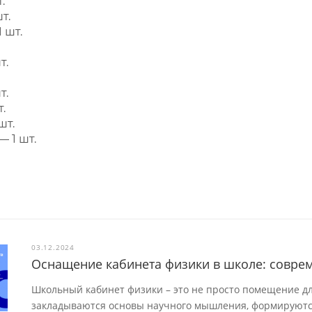
.
т.
 шт.
т.
т.
.
шт.
 1 шт.
03.12.2024
Оснащение кабинета физики в школе: совре
Школьный кабинет физики – это не просто помещение для
закладываются основы научного мышления, формируютс