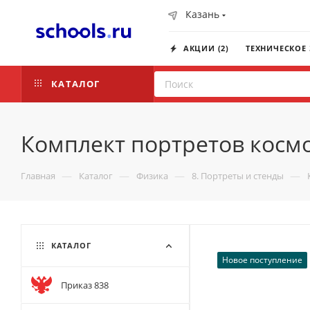
Казань
АКЦИИ (2)
ТЕХНИЧЕСКОЕ
КАТАЛОГ
Комплект портретов космон
—
—
—
—
Главная
Каталог
Физика
8. Портреты и стенды
КАТАЛОГ
Новое поступление
Приказ 838