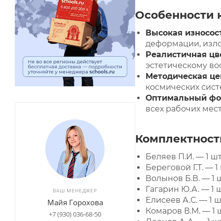
Особенности 
Высокая износос
деформации, изло
Реалистичная цв
эстетическому во
Методическая це
космических сист
Оптимальный фо
всех рабочих мест
Комплектност
Беляев П.И. — 1 шт
Береговой Г.Т. — 1 
Волынов Б.В. — 1 ш
Гагарин Ю.А. — 1 ш
ВАШ МЕНЕДЖЕР
Елисеев А.С. — 1 ш
Майя Горохова
Комаров В.М. — 1 ш
+7 (930) 036-68-50