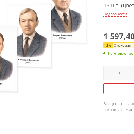
15 шт. (цве
Подробности
1 597,4
-
2
%
Экономия пр
Изготовление 
Все цены на сай
оплачивать Мини