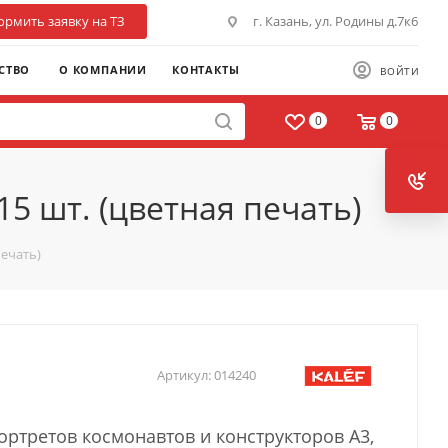
рмить заявку на ТЗ
г. Казань, ул. Родины д.7к6
СТВО
О КОМПАНИИ
КОНТАКТЫ
ВОЙТИ
0
0
5 шт. (цветная печать)
печать)
Артикул:
014240
ортретов космонавтов и конструкторов А3,