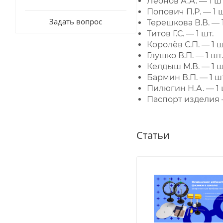
Леонов А.А. — 1 шт
Попович П.Р. — 1 ш
Задать вопрос
Терешкова В.В. — 1
Титов Г.С. — 1 шт.
Королёв С.П. — 1 ш
Глушко В.П. — 1 шт.
Келдыш М.В. — 1 ш
Бармин В.П. — 1 шт
Пилюгин Н.А. — 1 
Паспорт изделия —
Статьи