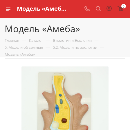
0
Модель «Амеба» купить по доступной цене в интернет магазине schools.ru
Модель «Амеба»
—
—
—
Главная
Каталог
Биология и Экология
—
—
5. Модели объемные
5.2. Модели по зоологии
Модель «Амеба»