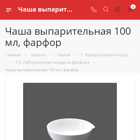
0
Чаша выпарительная 100 мл, фарфор купить по доступной цене в интернет магазине schools.ru
Чаша выпарительная 100
мл, фарфор
—
—
—
Главная
Каталог
Химия
7. Лабораторная посуда
—
—
7.3. Лабораторная посуда из фарфора
Чаша выпарительная 100 мл, фарфор