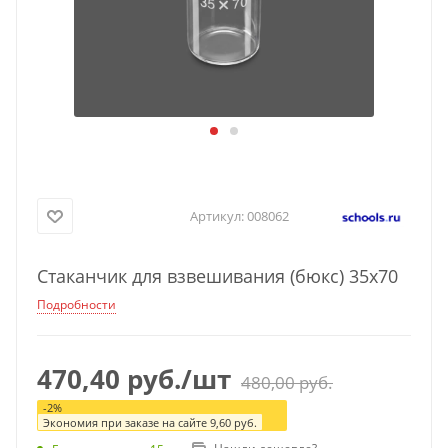
Артикул:
008062
Стаканчик для взвешивания (бюкс) 35х70
Подробности
470,40
руб.
/шт
480,00
руб.
-
2
%
Экономия при заказе на сайте
9,60
руб.