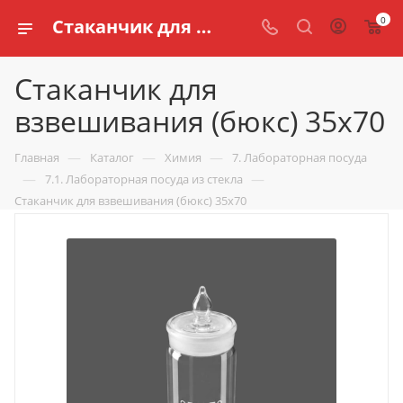
0
Стаканчик для взвешивания (бюкс) 35х70 купить по доступной цене в интернет магазине schools.ru
Стаканчик для
взвешивания (бюкс) 35х70
—
—
—
Главная
Каталог
Химия
7. Лабораторная посуда
—
—
7.1. Лабораторная посуда из стекла
Стаканчик для взвешивания (бюкс) 35х70