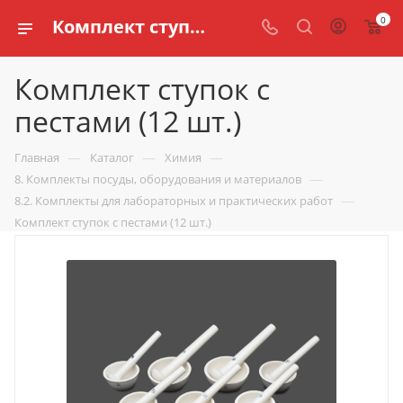
0
Комплект ступок с пестами (12 шт.) купить по доступной цене в интернет магазине schools.ru
Комплект ступок с
пестами (12 шт.)
—
—
—
Главная
Каталог
Химия
—
8. Комплекты посуды, оборудования и материалов
—
8.2. Комплекты для лабораторных и практических работ
Комплект ступок с пестами (12 шт.)