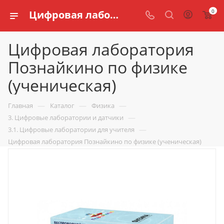
0
Цифровая лаборатория Познайкино по физике (ученическая) купить для кабинета физики по доступной цене в интернет магазине schools.ru
Цифровая лаборатория
Познайкино по физике
(ученическая)
—
—
—
Главная
Каталог
Физика
—
3. Цифровые лаборатории и датчики
—
3.1. Цифровые лаборатории для учителя
Цифровая лаборатория Познайкино по физике (ученическая)