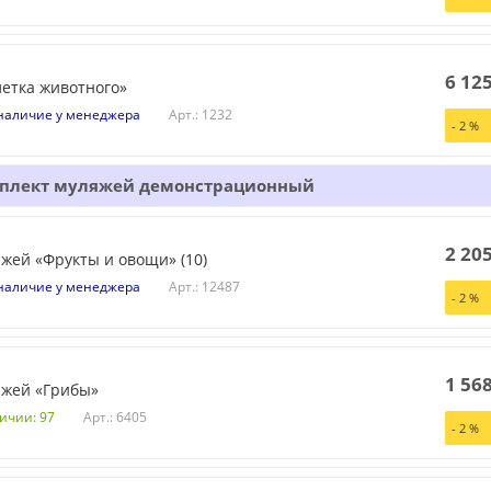
6 12
етка животного»
Арт.: 1232
наличие у менеджера
-
2
%
плект муляжей демонстрационный
2 20
жей «Фрукты и овощи» (10)
Арт.: 12487
наличие у менеджера
-
2
%
1 56
яжей «Грибы»
Арт.: 6405
личии: 97
-
2
%