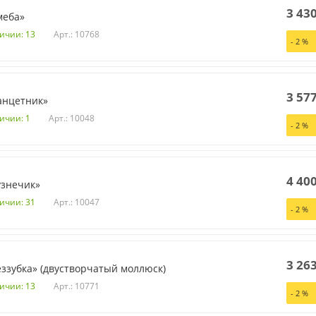
3 43
меба»
Арт.: 10768
личии: 13
-
2
%
3 57
анцетник»
Арт.: 10048
ичии: 1
-
2
%
4 40
узнечик»
Арт.: 10047
личии: 31
-
2
%
3 26
ззубка» (двустворчатый моллюск)
Арт.: 10771
личии: 13
-
2
%