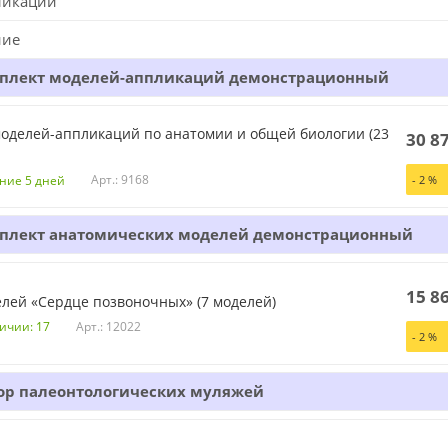
ликации
ние
плект моделей-аппликаций демонстрационный
оделей-аппликаций по анатомии и общей биологии (23
30 8
Арт.: 9168
ние 5 дней
-
2
%
плект анатомических моделей демонстрационный
15 8
лей «Сердце позвоночных» (7 моделей)
Арт.: 12022
личии: 17
-
2
%
ор палеонтологических муляжей