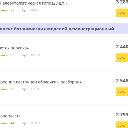
3 28
Палеонтологическая гипс (23 шт.)
Арт.: 1489
личии: 12
-
2
%
плект ботанических моделей демонстрационный
2 44
еток персика»
Арт.: 10037
личии: 23
-
2
%
2 54
роение клеточной оболочки», разборная
Арт.: 12520
личии: 21
-
2
%
2 79
лоропласт»
Арт.: 10767
личии: 44
-
2
%