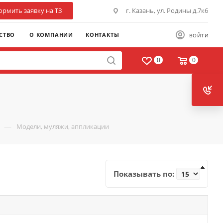
рмить заявку на ТЗ
г. Казань, ул. Родины д.7к6
СТВО
О КОМПАНИИ
КОНТАКТЫ
ВОЙТИ
0
0
—
Модели, муляжи, аппликации
Показывать по: