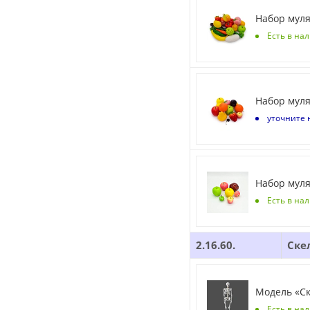
Набор муля
Есть в нал
Набор муля
уточните 
Набор муля
Есть в на
2.16.60.
Ске
Модель «Ск
Есть в на