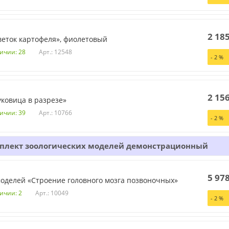
2 18
еток картофеля», фиолетовый
Арт.: 12548
личии: 28
-
2
%
2 15
ковица в разрезе»
Арт.: 10766
личии: 39
-
2
%
плект зоологических моделей демонстрационный
5 97
оделей «Строение головного мозга позвоночных»
Арт.: 10049
ичии: 2
-
2
%