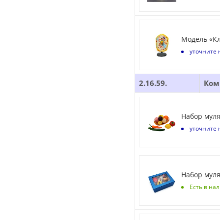
Модель «Кл
уточните 
2.16.59.
Ком
Набор муля
уточните 
Набор мул
Есть в на