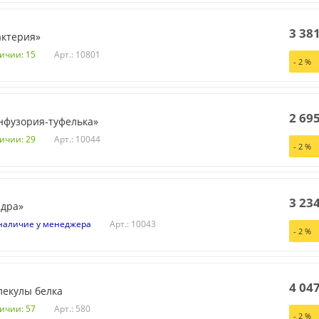
3 38
актерия»
Арт.: 10801
личии: 15
-
2
%
2 69
нфузория-туфелька»
Арт.: 10044
личии: 29
-
2
%
3 23
идра»
Арт.: 10043
наличие у менеджера
-
2
%
4 04
лекулы белка
Арт.: 580
личии: 57
-
2
%