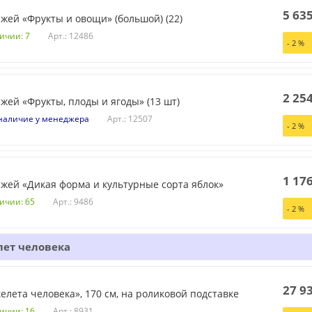
5 63
жей «Фрукты и овощи» (большой) (22)
Арт.: 12486
ичии: 7
-
2
%
2 25
жей «Фрукты, плоды и ягоды» (13 шт)
Арт.: 12507
наличие у менеджера
-
2
%
1 17
жей «Дикая форма и культурные сорта яблок»
Арт.: 9486
личии: 65
-
2
%
лет человека
27 9
елета человека», 170 см, на роликовой подставке
Арт.: 8931
личии: 16