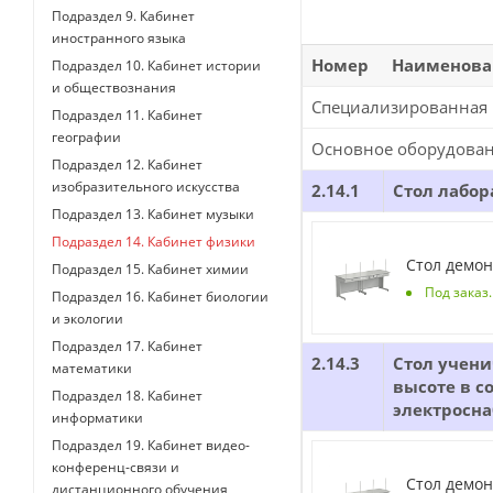
Подраздел 9. Кабинет
иностранного языка
Номер
Наименова
Подраздел 10. Кабинет истории
и обществознания
Специализированная 
Подраздел 11. Кабинет
географии
Основное оборудова
Подраздел 12. Кабинет
изобразительного искусства
2.14.1
Стол лабо
Подраздел 13. Кабинет музыки
Подраздел 14. Кабинет физики
Стол демон
Подраздел 15. Кабинет химии
Под заказ
Подраздел 16. Кабинет биологии
и экологии
Подраздел 17. Кабинет
2.14.3
Стол учен
математики
высоте в с
Подраздел 18. Кабинет
электросн
информатики
Подраздел 19. Кабинет видео-
конференц-связи и
Стол демон
дистанционного обучения