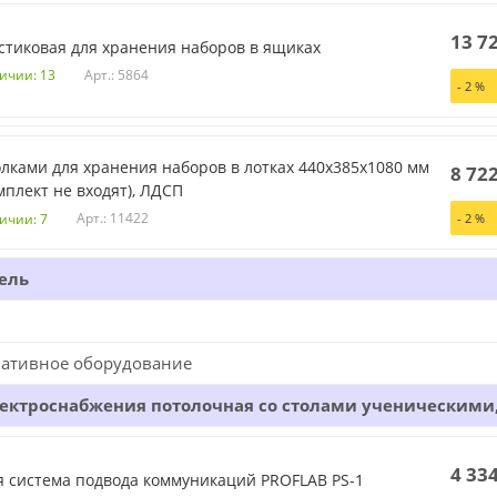
13 7
стиковая для хранения наборов в ящиках
Арт.: 5864
личии: 13
-
2
%
олками для хранения наборов в лотках 440х385х1080 мм
8 72
мплект не входят), ЛДСП
Арт.: 11422
ичии: 7
-
2
%
ель
ативное оборудование
ектроснабжения потолочная со столами ученическими
4 33
 система подвода коммуникаций PROFLAB PS-1