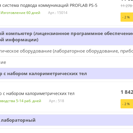
 система подвода коммуникаций PROFLAB PS-5
11 278
Арт.: 15014
. Изготовление 60 дней
-
2
%
 компьютер (лицензионное программное обеспечение,
ой информации)
гическое оборудование (лабораторное оборудование, прибо
ние
р с набором калориметрических тел
1 84
 с набором калориметрических тел
Арт.: 518
зводства 5-14 раб. дней
-
2
%
 лабораторный