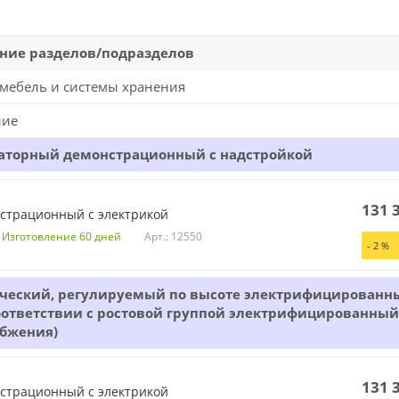
ние разделов/подразделов
мебель и системы хранения
ние
раторный демонстрационный с надстройкой
131 
страционный с электрикой
Арт.: 12550
. Изготовление 60 дней
-
2
%
ический, регулируемый по высоте электрифицированн
оответствии с ростовой группой электрифицированный 
абжения)
131 
страционный с электрикой