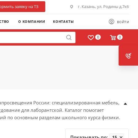
рмить заявку на ТЗ
г. Казань, ул. Родины д.7к6
СТВО
О КОМПАНИИ
КОНТАКТЫ
ВОЙТИ
0
0
нпросвещения России: специализированная мебель,
дование для лаборантской. Каталог помогает
ций по основным разделам школьного курса физики.
Показывать по: