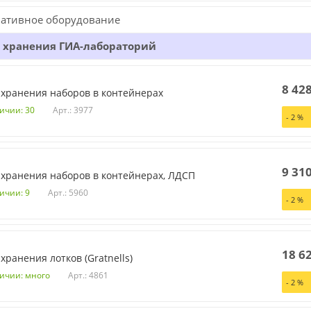
ативное оборудование
 хранения ГИА-лабораторий
8 42
 хранения наборов в контейнерах
Арт.: 3977
личии: 30
-
2
%
9 31
 хранения наборов в контейнерах, ЛДСП
Арт.: 5960
ичии: 9
-
2
%
18 6
хранения лотков (Gratnells)
Арт.: 4861
личии: много
-
2
%