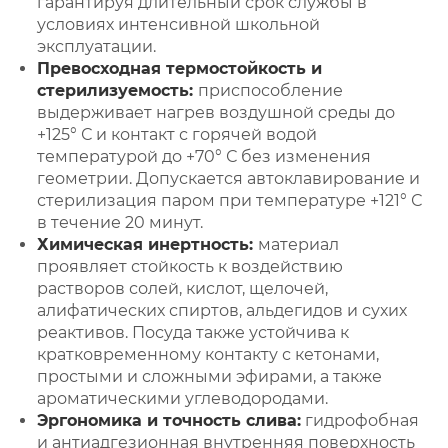
гарантируя длительный срок службы в
условиях интенсивной школьной
эксплуатации.
Превосходная термостойкость и
стерилизуемость:
приспособление
выдерживает нагрев воздушной среды до
+125° С и контакт с горячей водой
температурой до +70° С без изменения
геометрии. Допускается автоклавирование и
стерилизация паром при температуре +121° С
в течение 20 минут.
Химическая инертность:
материал
проявляет стойкость к воздействию
растворов солей, кислот, щелочей,
алифатических спиртов, альдегидов и сухих
реактивов. Посуда также устойчива к
кратковременному контакту с кетонами,
простыми и сложными эфирами, а также
ароматическими углеводородами.
Эргономика и точность слива:
гидрофобная
и антиадгезионная внутренняя поверхность