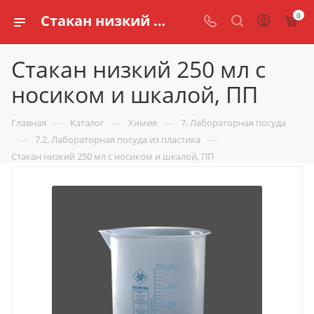
0
Стакан низкий 250 мл с носиком и шкалой, ПП купить по доступной цене в интернет магазине schools.ru
Стакан низкий 250 мл с
носиком и шкалой, ПП
—
—
—
Главная
Каталог
Химия
7. Лабораторная посуда
—
—
7.2. Лабораторная посуда из пластика
Стакан низкий 250 мл с носиком и шкалой, ПП