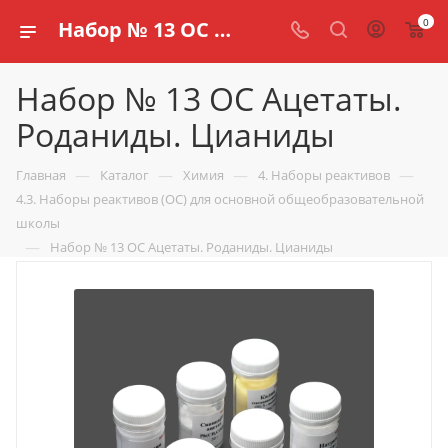
0
Набор № 13 ОС Ацетаты. Роданиды. Цианиды купить по доступной цене в интернет магазине schools.ru
Набор № 13 ОС Ацетаты.
Роданиды. Цианиды
—
—
—
—
Главная
Каталог
Химия
4. Наборы реактивов
4.3. Наборы реактивов (ОС) для основной общеобразовательной
школы
—
Набор № 13 ОС Ацетаты. Роданиды. Цианиды