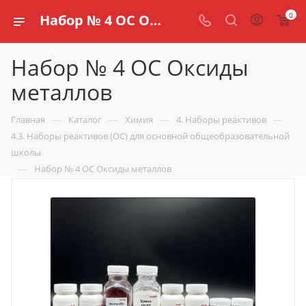
0
Набор № 4 ОС Оксиды металлов купить по доступной цене в интернет магазине schools.ru
Набор № 4 ОС Оксиды
металлов
—
—
—
—
Главная
Каталог
Химия
4. Наборы реактивов
4.3. Наборы реактивов (ОС) для основной общеобразовательной
школы
—
Набор № 4 ОС Оксиды металлов