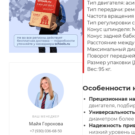
Тип двигателя: ас
Тип передачи: рем
Частота вращения 
Тип регулировки с
Конус шпинделя: 
Конус задней бабк
Расстояние между 
Максимальный диам
Поворот передней
Размер упаковки (
Вес: 95 кг.
Особенности 
Прецизионная на
двигателя, подби
Универсальность
ВАШ МЕНЕДЖЕР
диаметром более 
Майя Горохова
Надежность при
+7 (930) 036-68-50
низкий уровень ш