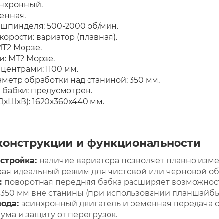
инхронный.
енная.
шпинделя: 500-2000 об/мин.
корости: вариатор (плавная).
МТ2 Морзе.
и: МТ2 Морзе.
центрами: 1100 мм.
етр обработки над станиной: 350 мм.
 бабки: предусмотрен.
ДхШхВ): 1620х360х440 мм.
конструкции и функциональности
стройка:
наличие вариатора позволяет плавно изме
рая идеальный режим для чистовой или черновой об
:
поворотная передняя бабка расширяет возможности
350 мм вне станины (при использовании планшайбы
вода:
асинхронный двигатель и ременная передача 
ума и защиту от перегрузок.