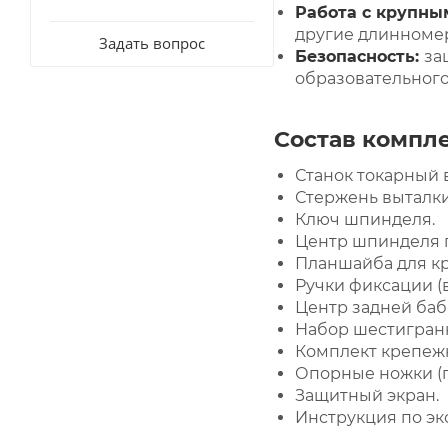
Работа с крупн
другие длинноме
Задать вопрос
Безопасность:
за
образовательного
Состав компл
Станок токарный в
Стержень выталк
Ключ шпинделя.
Центр шпинделя п
Планшайба для кр
Ручки фиксации (
Центр задней баб
Набор шестигранны
Комплект крепеж
Опорные ножки (п
Защитный экран.
Инструкция по эк