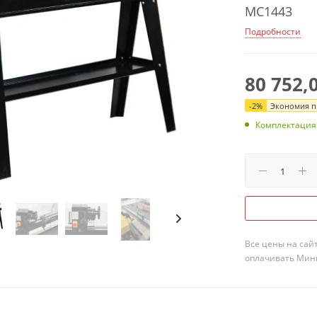
MC1443
Подробности
80 752,
-
2
%
Экономия пр
Комплектация
Все цены на сай
оплачивать Мини