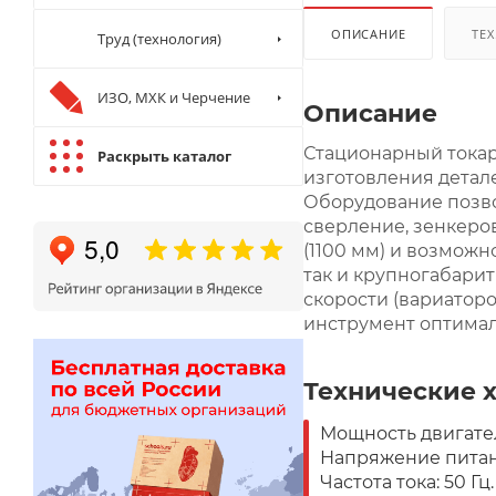
ОПИСАНИЕ
ТЕХ
Труд (технология)
ИЗО, МХК и Черчение
Описание
Стационарный токар
Раскрыть каталог
изготовления детал
Оборудование позво
сверление, зенкеро
(1100 мм) и возможн
так и крупногабари
скорости (вариатор
инструмент оптимал
Технические 
Мощность двигател
Напряжение питани
Частота тока: 50 Гц.