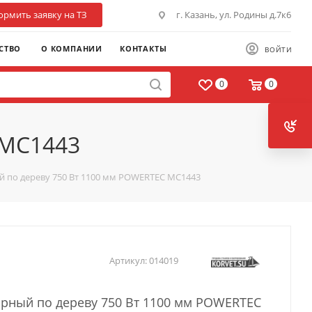
рмить заявку на ТЗ
г. Казань, ул. Родины д.7к6
СТВО
О КОМПАНИИ
КОНТАКТЫ
ВОЙТИ
0
0
 MC1443
й по дереву 750 Вт 1100 мм POWERTEC MC1443
Артикул:
014019
арный по дереву 750 Вт 1100 мм POWERTEC