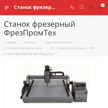
0
Станок фрезерный ФрезПромТех купить по доступной цене в интернет магазине schools.ru
Станок фрезерный
ФрезПромТех
—
—
—
Главная
Каталог
Труд (технология)
—
—
2. Технология (мальчики)
2.1. Станки настольные с ЧПУ
Станок фрезерный ФрезПромТех